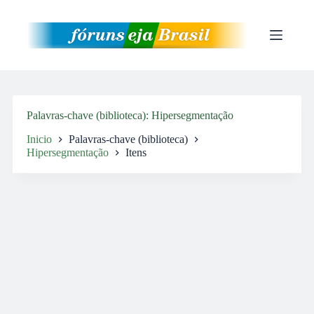
Pular
para
o
conteúdo
Palavras-chave (biblioteca)
Hipersegmentação
Inicio
Palavras-chave (biblioteca)
Hipersegmentação
Itens