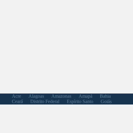
Acre
Alagoas
Amazonas
Amapá
Bahia
Ceará
Distrito Federal
Espírito Santo
Goiás
Maranhão
Minas Gerais
Mato Grosso do Sul
Mato Grosso
Pará
Paraíba
Pernambuco
Piauí
Paraná
Rio de Janeiro
Rio Grande do Norte
Rondônia
Roraima
Rio Grande do Sul
Santa Catarina
Sergipe