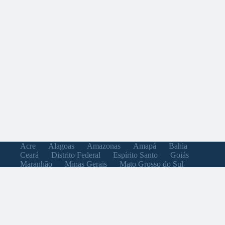
Acre
Alagoas
Amazonas
Amapá
Bahia
Ceará
Distrito Federal
Espírito Santo
Goiás
Maranhão
Minas Gerais
Mato Grosso do Sul
Mato Grosso
Pará
Paraíba
Pernambuco
Piauí
Paraná
Rio de Janeiro
Rio Grande do Norte
Rondônia
Roraima
Rio Grande do Sul
Santa Catarina
Sergipe
São Paulo