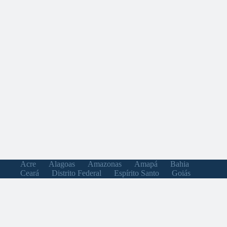
Acre
Alagoas
Amazonas
Amapá
Bahia
Ceará
Distrito Federal
Espírito Santo
Goiás
Maranhão
Minas Gerais
Mato Grosso do Sul
Mato Grosso
Pará
Paraíba
Pernambuco
Piauí
Paraná
Rio de Janeiro
Rio Grande do Norte
Rondônia
Roraima
Rio Grande do Sul
Santa Catarina
Sergipe