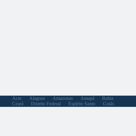
Acre
Alagoas
Amazonas
Amapá
Bahia
Ceará
Distrito Federal
Espírito Santo
Goiás
Maranhão
Minas Gerais
Mato Grosso do Sul
Mato Grosso
Pará
Paraíba
Pernambuco
Piauí
Paraná
Rio de Janeiro
Rio Grande do Norte
Rondônia
Roraima
Rio Grande do Sul
Santa Catarina
Sergipe