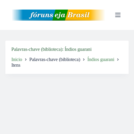
Pular
para
o
conteúdo
Palavras-chave (biblioteca)
Índios guarani
Inicio
Palavras-chave (biblioteca)
Índios guarani
Itens