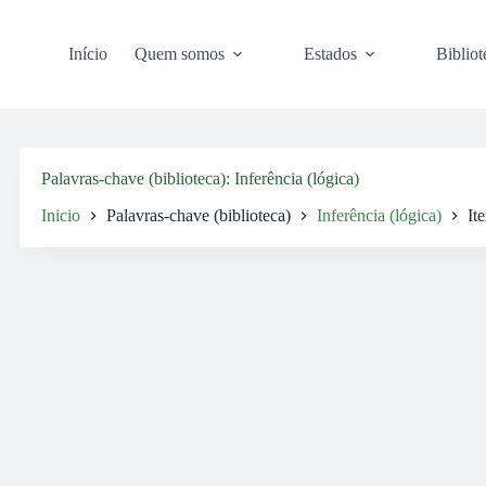
Pular
para
o
Início
Quem somos
Estados
Bibliot
conteúdo
Palavras-chave (biblioteca)
Inferência (lógica)
Inicio
Palavras-chave (biblioteca)
Inferência (lógica)
It