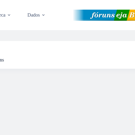
eca
Dados
ens