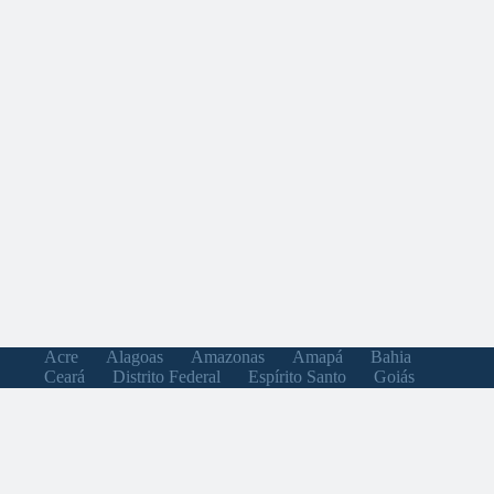
Acre
Alagoas
Amazonas
Amapá
Bahia
Ceará
Distrito Federal
Espírito Santo
Goiás
Maranhão
Minas Gerais
Mato Grosso do Sul
Mato Grosso
Pará
Paraíba
Pernambuco
Piauí
Paraná
Rio de Janeiro
Rio Grande do Norte
Rondônia
Roraima
Rio Grande do Sul
Santa Catarina
Sergipe