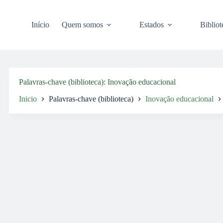
Pular
para
o
Início
Quem somos
Estados
Bibliot
conteúdo
Palavras-chave (biblioteca)
Inovação educacional
Inicio
Palavras-chave (biblioteca)
Inovação educacional