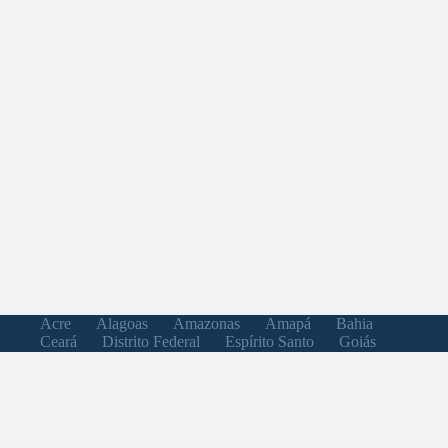
Acre
Alagoas
Amazonas
Amapá
Bahia
Ceará
Distrito Federal
Espírito Santo
Goiás
Maranhão
Minas Gerais
Mato Grosso do Sul
Mato Grosso
Pará
Paraíba
Pernambuco
Piauí
Paraná
Rio de Janeiro
Rio Grande do Norte
Rondônia
Roraima
Rio Grande do Sul
Santa Catarina
Sergipe