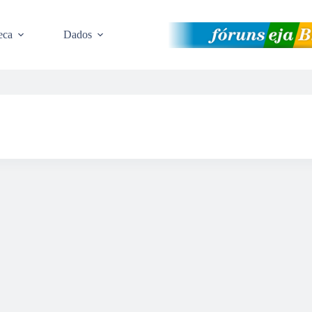
eca
Dados