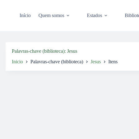
Pular
para
o
Início
Quem somos
Estados
Bibliot
conteúdo
Palavras-chave (biblioteca)
Jesus
Inicio
Palavras-chave (biblioteca)
Jesus
Itens