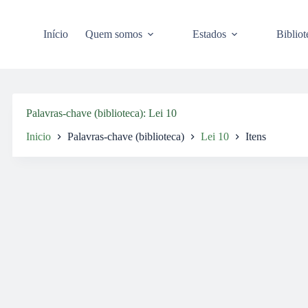
Pular
para
o
Início
Quem somos
Estados
Bibliot
conteúdo
Palavras-chave (biblioteca)
Lei 10
Inicio
Palavras-chave (biblioteca)
Lei 10
Itens