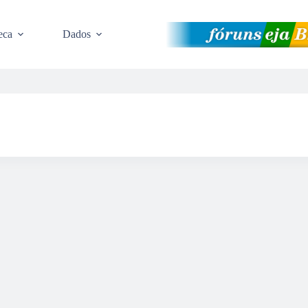
eca
Dados