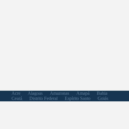
Acre
Alagoas
Amazonas
Amapá
Bahia
Ceará
Distrito Federal
Espírito Santo
Goiás
Maranhão
Minas Gerais
Mato Grosso do Sul
Mato Grosso
Pará
Paraíba
Pernambuco
Piauí
Paraná
Rio de Janeiro
Rio Grande do Norte
Rondônia
Roraima
Rio Grande do Sul
Santa Catarina
Sergipe