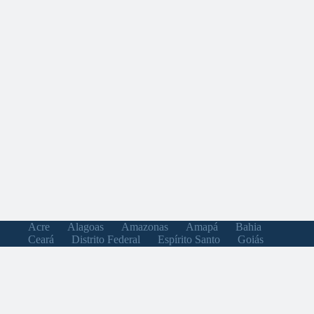
Acre
Alagoas
Amazonas
Amapá
Bahia
Ceará
Distrito Federal
Espírito Santo
Goiás
Maranhão
Minas Gerais
Mato Grosso do Sul
Mato Grosso
Pará
Paraíba
Pernambuco
Piauí
Paraná
Rio de Janeiro
Rio Grande do Norte
Rondônia
Roraima
Rio Grande do Sul
Santa Catarina
Sergipe