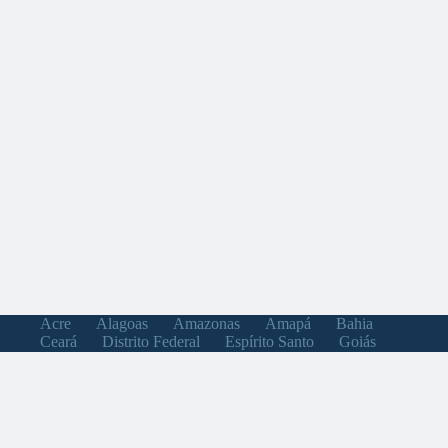
Acre
Alagoas
Amazonas
Amapá
Bahia
Ceará
Distrito Federal
Espírito Santo
Goiás
Maranhão
Minas Gerais
Mato Grosso do Sul
Mato Grosso
Pará
Paraíba
Pernambuco
Piauí
Paraná
Rio de Janeiro
Rio Grande do Norte
Rondônia
Roraima
Rio Grande do Sul
Santa Catarina
Sergipe