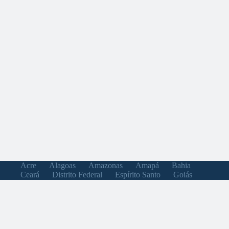
Acre
Alagoas
Amazonas
Amapá
Bahia
Ceará
Distrito Federal
Espírito Santo
Goiás
Maranhão
Minas Gerais
Mato Grosso do Sul
Mato Grosso
Pará
Paraíba
Pernambuco
Piauí
Paraná
Rio de Janeiro
Rio Grande do Norte
Rondônia
Roraima
Rio Grande do Sul
Santa Catarina
Sergipe