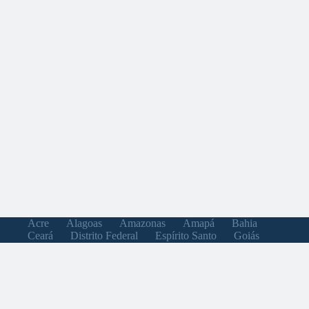
Acre
Alagoas
Amazonas
Amapá
Bahia
Ceará
Distrito Federal
Espírito Santo
Goiás
Maranhão
Minas Gerais
Mato Grosso do Sul
Mato Grosso
Pará
Paraíba
Pernambuco
Piauí
Paraná
Rio de Janeiro
Rio Grande do Norte
Rondônia
Roraima
Rio Grande do Sul
Santa Catarina
Sergipe