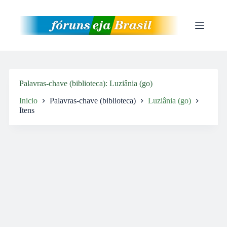
Pular
para
o
conteúdo
Palavras-chave (biblioteca)
Luziânia (go)
Inicio
Palavras-chave (biblioteca)
Luziânia (go)
Itens