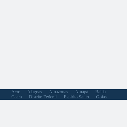
Acre
Alagoas
Amazonas
Amapá
Bahia
Ceará
Distrito Federal
Espírito Santo
Goiás
Maranhão
Minas Gerais
Mato Grosso do Sul
Mato Grosso
Pará
Paraíba
Pernambuco
Piauí
Paraná
Rio de Janeiro
Rio Grande do Norte
Rondônia
Roraima
Rio Grande do Sul
Santa Catarina
Sergipe