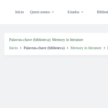
Pular
para
o
Início
Quem somos
Estados
Bibliot
conteúdo
Palavras-chave (biblioteca)
Memory in literature
Inicio
Palavras-chave (biblioteca)
Memory in literature