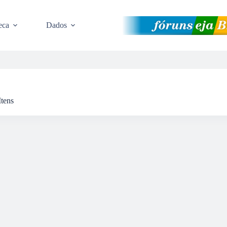
eca
Dados
Itens