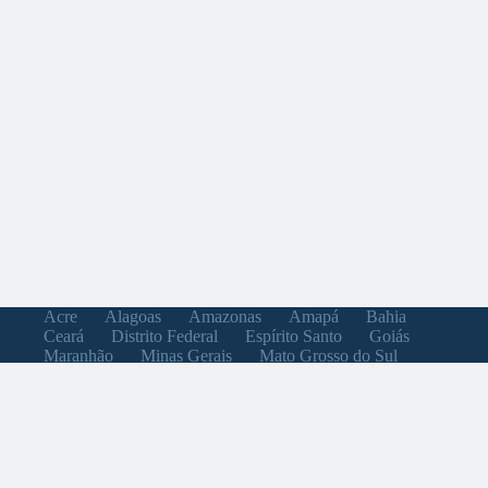
Acre
Alagoas
Amazonas
Amapá
Bahia
Ceará
Distrito Federal
Espírito Santo
Goiás
Maranhão
Minas Gerais
Mato Grosso do Sul
Mato Grosso
Pará
Paraíba
Pernambuco
Piauí
Paraná
Rio de Janeiro
Rio Grande do Norte
Rondônia
Roraima
Rio Grande do Sul
Santa Catarina
Sergipe
São Paulo