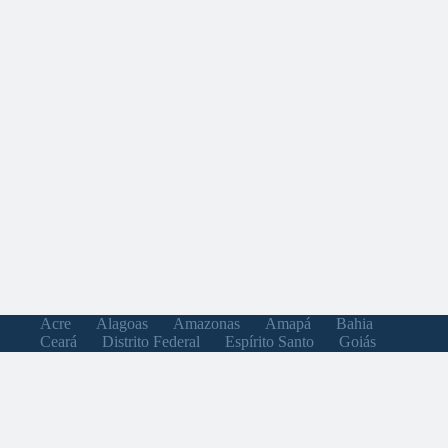
Acre
Alagoas
Amazonas
Amapá
Bahia
Ceará
Distrito Federal
Espírito Santo
Goiás
Maranhão
Minas Gerais
Mato Grosso do Sul
Mato Grosso
Pará
Paraíba
Pernambuco
Piauí
Paraná
Rio de Janeiro
Rio Grande do Norte
Rondônia
Roraima
Rio Grande do Sul
Santa Catarina
Sergipe