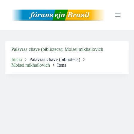
Pular
para
o
conteúdo
Palavras-chave (biblioteca)
Moisei mikhailovich
Inicio
Palavras-chave (biblioteca)
Moisei mikhailovich
Itens