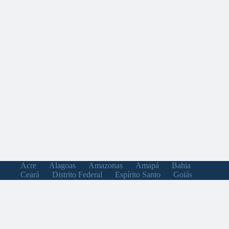
Acre
Alagoas
Amazonas
Amapá
Bahia
Ceará
Distrito Federal
Espírito Santo
Goiás
Maranhão
Minas Gerais
Mato Grosso do Sul
Mato Grosso
Pará
Paraíba
Pernambuco
Piauí
Paraná
Rio de Janeiro
Rio Grande do Norte
Rondônia
Roraima
Rio Grande do Sul
Santa Catarina
Sergipe