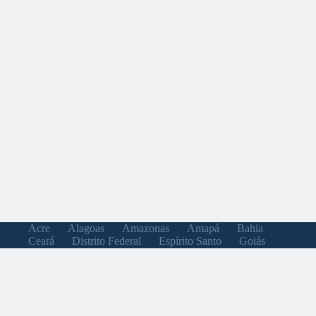
Acre
Alagoas
Amazonas
Amapá
Bahia
Ceará
Distrito Federal
Espírito Santo
Goiás
Maranhão
Minas Gerais
Mato Grosso do Sul
Mato Grosso
Pará
Paraíba
Pernambuco
Piauí
Paraná
Rio de Janeiro
Rio Grande do Norte
Rondônia
Roraima
Rio Grande do Sul
Santa Catarina
Sergipe