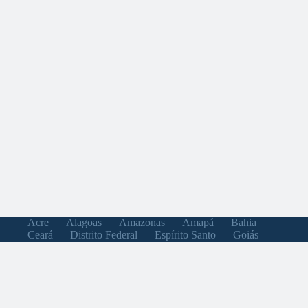
Acre
Alagoas
Amazonas
Amapá
Bahia
Ceará
Distrito Federal
Espírito Santo
Goiás
Maranhão
Minas Gerais
Mato Grosso do Sul
Mato Grosso
Pará
Paraíba
Pernambuco
Piauí
Paraná
Rio de Janeiro
Rio Grande do Norte
Rondônia
Roraima
Rio Grande do Sul
Santa Catarina
Sergipe