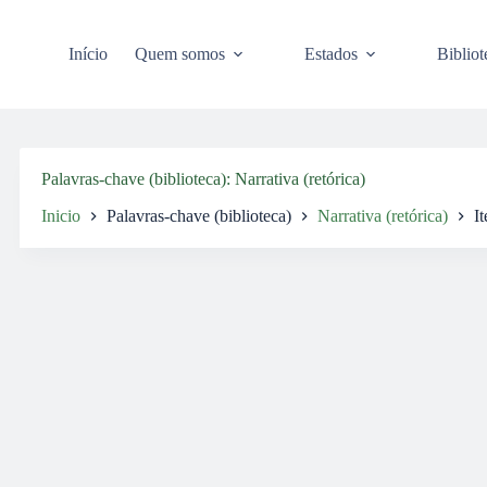
Pular
para
o
Início
Quem somos
Estados
Bibliot
conteúdo
Palavras-chave (biblioteca)
Narrativa (retórica)
Inicio
Palavras-chave (biblioteca)
Narrativa (retórica)
It