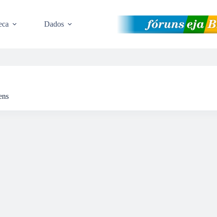
eca
Dados
ens