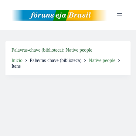
Pular
para
o
conteúdo
Palavras-chave (biblioteca)
Native people
Inicio
Palavras-chave (biblioteca)
Native people
Itens