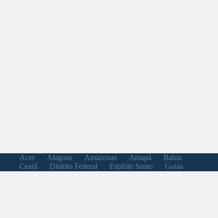
Acre
Alagoas
Amazonas
Amapá
Bahia
Ceará
Distrito Federal
Espírito Santo
Goiás
Maranhão
Minas Gerais
Mato Grosso do Sul
Mato Grosso
Pará
Paraíba
Pernambuco
Piauí
Paraná
Rio de Janeiro
Rio Grande do Norte
Rondônia
Roraima
Rio Grande do Sul
Santa Catarina
Sergipe