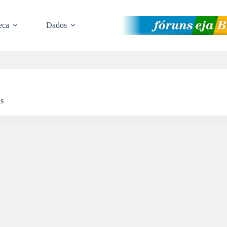
eca
Dados
ns