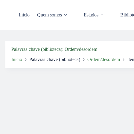
Pular
para
o
Início
Quem somos
Estados
Bibliot
conteúdo
Palavras-chave (biblioteca)
Ordem/desordem
Inicio
Palavras-chave (biblioteca)
Ordem/desordem
Ite