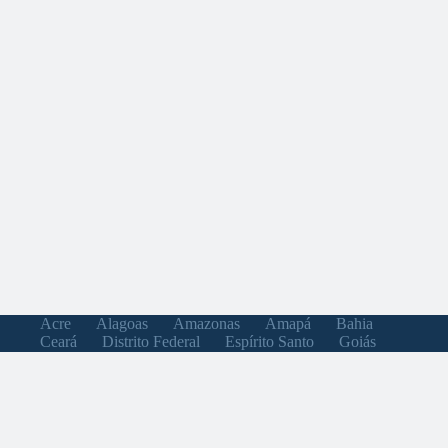
Acre
Alagoas
Amazonas
Amapá
Bahia
Ceará
Distrito Federal
Espírito Santo
Goiás
Maranhão
Minas Gerais
Mato Grosso do Sul
Mato Grosso
Pará
Paraíba
Pernambuco
Piauí
Paraná
Rio de Janeiro
Rio Grande do Norte
Rondônia
Roraima
Rio Grande do Sul
Santa Catarina
Sergipe