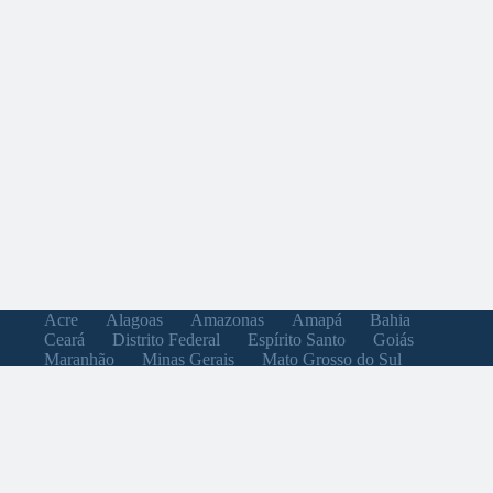
Acre
Alagoas
Amazonas
Amapá
Bahia
Ceará
Distrito Federal
Espírito Santo
Goiás
Maranhão
Minas Gerais
Mato Grosso do Sul
Mato Grosso
Pará
Paraíba
Pernambuco
Piauí
Paraná
Rio de Janeiro
Rio Grande do Norte
Rondônia
Roraima
Rio Grande do Sul
Santa Catarina
Sergipe
São Paulo