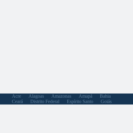
Acre
Alagoas
Amazonas
Amapá
Bahia
Ceará
Distrito Federal
Espírito Santo
Goiás
Maranhão
Minas Gerais
Mato Grosso do Sul
Mato Grosso
Pará
Paraíba
Pernambuco
Piauí
Paraná
Rio de Janeiro
Rio Grande do Norte
Rondônia
Roraima
Rio Grande do Sul
Santa Catarina
Sergipe