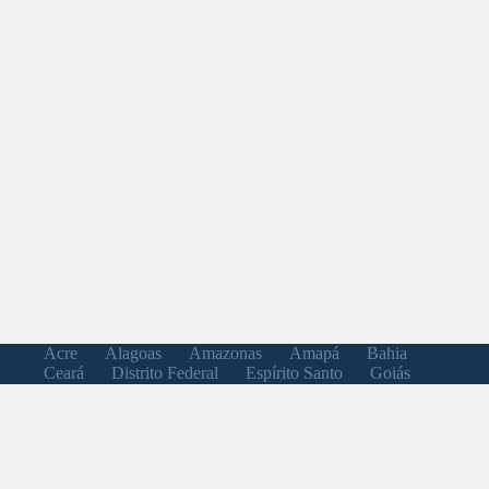
Acre
Alagoas
Amazonas
Amapá
Bahia
Ceará
Distrito Federal
Espírito Santo
Goiás
Maranhão
Minas Gerais
Mato Grosso do Sul
Mato Grosso
Pará
Paraíba
Pernambuco
Piauí
Paraná
Rio de Janeiro
Rio Grande do Norte
Rondônia
Roraima
Rio Grande do Sul
Santa Catarina
Sergipe