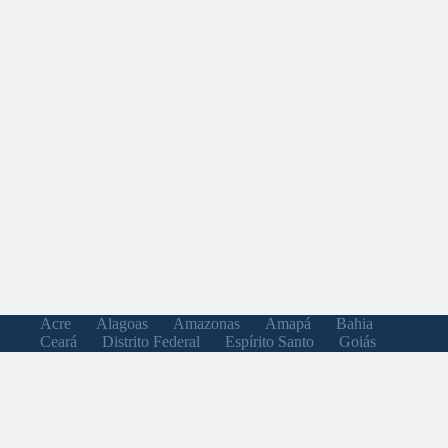
Acre
Alagoas
Amazonas
Amapá
Bahia
Ceará
Distrito Federal
Espírito Santo
Goiás
Maranhão
Minas Gerais
Mato Grosso do Sul
Mato Grosso
Pará
Paraíba
Pernambuco
Piauí
Paraná
Rio de Janeiro
Rio Grande do Norte
Rondônia
Roraima
Rio Grande do Sul
Santa Catarina
Sergipe