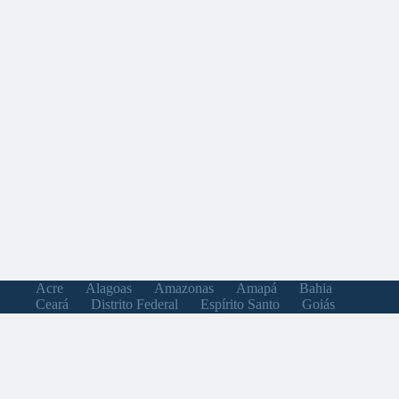
Acre
Alagoas
Amazonas
Amapá
Bahia
Ceará
Distrito Federal
Espírito Santo
Goiás
Maranhão
Minas Gerais
Mato Grosso do Sul
Mato Grosso
Pará
Paraíba
Pernambuco
Piauí
Paraná
Rio de Janeiro
Rio Grande do Norte
Rondônia
Roraima
Rio Grande do Sul
Santa Catarina
Sergipe