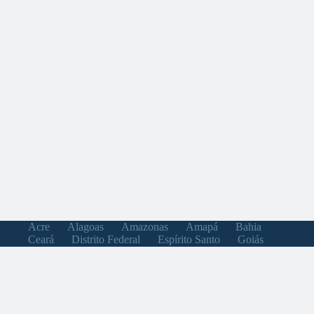
Acre
Alagoas
Amazonas
Amapá
Bahia
Ceará
Distrito Federal
Espírito Santo
Goiás
Maranhão
Minas Gerais
Mato Grosso do Sul
Mato Grosso
Pará
Paraíba
Pernambuco
Piauí
Paraná
Rio de Janeiro
Rio Grande do Norte
Rondônia
Roraima
Rio Grande do Sul
Santa Catarina
Sergipe