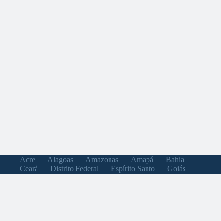
Acre
Alagoas
Amazonas
Amapá
Bahia
Ceará
Distrito Federal
Espírito Santo
Goiás
Maranhão
Minas Gerais
Mato Grosso do Sul
Mato Grosso
Pará
Paraíba
Pernambuco
Piauí
Paraná
Rio de Janeiro
Rio Grande do Norte
Rondônia
Roraima
Rio Grande do Sul
Santa Catarina
Sergipe