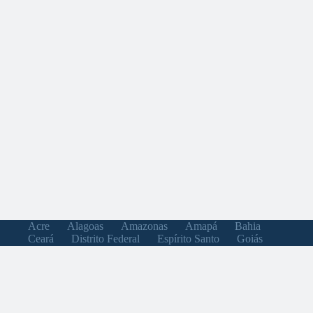
Acre
Alagoas
Amazonas
Amapá
Bahia
Ceará
Distrito Federal
Espírito Santo
Goiás
Maranhão
Minas Gerais
Mato Grosso do Sul
Mato Grosso
Pará
Paraíba
Pernambuco
Piauí
Paraná
Rio de Janeiro
Rio Grande do Norte
Rondônia
Roraima
Rio Grande do Sul
Santa Catarina
Sergipe