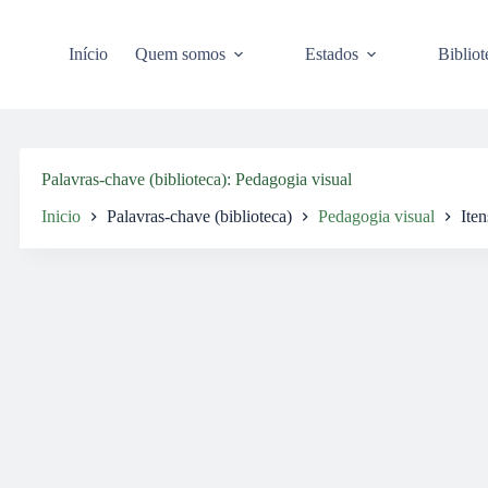
Pular
para
o
Início
Quem somos
Estados
Bibliot
conteúdo
Palavras-chave (biblioteca)
Pedagogia visual
Inicio
Palavras-chave (biblioteca)
Pedagogia visual
Iten