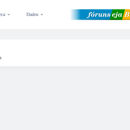
eca
Dados
s