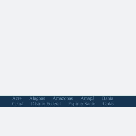
Acre
Alagoas
Amazonas
Amapá
Bahia
Ceará
Distrito Federal
Espírito Santo
Goiás
Maranhão
Minas Gerais
Mato Grosso do Sul
Mato Grosso
Pará
Paraíba
Pernambuco
Piauí
Paraná
Rio de Janeiro
Rio Grande do Norte
Rondônia
Roraima
Rio Grande do Sul
Santa Catarina
Sergipe