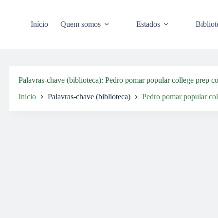
Pular
para
o
Início
Quem somos
Estados
Bibliot
conteúdo
Palavras-chave (biblioteca)
Pedro pomar popular college prep c
Inicio
Palavras-chave (biblioteca)
Pedro pomar popular col