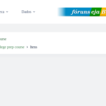
eca
Dados
ourse
lege prep course
Itens