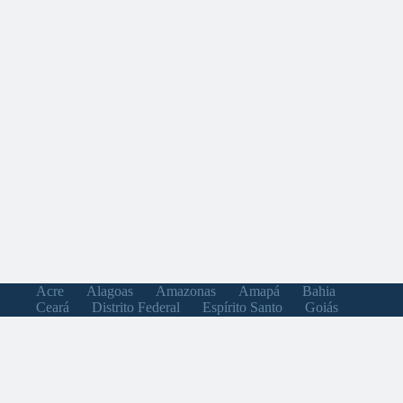
Acre
Alagoas
Amazonas
Amapá
Bahia
Ceará
Distrito Federal
Espírito Santo
Goiás
Maranhão
Minas Gerais
Mato Grosso do Sul
Mato Grosso
Pará
Paraíba
Pernambuco
Piauí
Paraná
Rio de Janeiro
Rio Grande do Norte
Rondônia
Roraima
Rio Grande do Sul
Santa Catarina
Sergipe