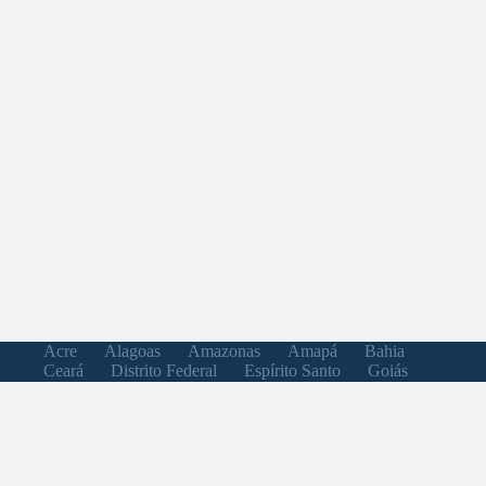
Acre
Alagoas
Amazonas
Amapá
Bahia
Ceará
Distrito Federal
Espírito Santo
Goiás
Maranhão
Minas Gerais
Mato Grosso do Sul
Mato Grosso
Pará
Paraíba
Pernambuco
Piauí
Paraná
Rio de Janeiro
Rio Grande do Norte
Rondônia
Roraima
Rio Grande do Sul
Santa Catarina
Sergipe