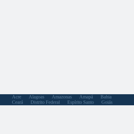
Acre
Alagoas
Amazonas
Amapá
Bahia
Ceará
Distrito Federal
Espírito Santo
Goiás
Maranhão
Minas Gerais
Mato Grosso do Sul
Mato Grosso
Pará
Paraíba
Pernambuco
Piauí
Paraná
Rio de Janeiro
Rio Grande do Norte
Rondônia
Roraima
Rio Grande do Sul
Santa Catarina
Sergipe