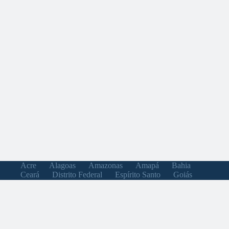
Acre
Alagoas
Amazonas
Amapá
Bahia
Ceará
Distrito Federal
Espírito Santo
Goiás
Maranhão
Minas Gerais
Mato Grosso do Sul
Mato Grosso
Pará
Paraíba
Pernambuco
Piauí
Paraná
Rio de Janeiro
Rio Grande do Norte
Rondônia
Roraima
Rio Grande do Sul
Santa Catarina
Sergipe