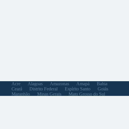
Acre
Alagoas
Amazonas
Amapá
Bahia
Ceará
Distrito Federal
Espírito Santo
Goiás
Maranhão
Minas Gerais
Mato Grosso do Sul
Mato Grosso
Pará
Paraíba
Pernambuco
Piauí
Paraná
Rio de Janeiro
Rio Grande do Norte
Rondônia
Roraima
Rio Grande do Sul
Santa Catarina
Sergipe
São Paulo