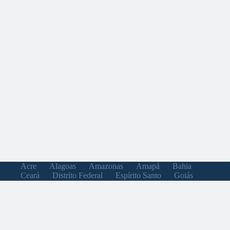
Acre
Alagoas
Amazonas
Amapá
Bahia
Ceará
Distrito Federal
Espírito Santo
Goiás
Maranhão
Minas Gerais
Mato Grosso do Sul
Mato Grosso
Pará
Paraíba
Pernambuco
Piauí
Paraná
Rio de Janeiro
Rio Grande do Norte
Rondônia
Roraima
Rio Grande do Sul
Santa Catarina
Sergipe