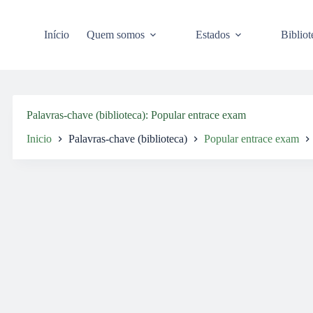
Pular
para
o
Início
Quem somos
Estados
Bibliot
conteúdo
Palavras-chave (biblioteca)
Popular entrace exam
Inicio
Palavras-chave (biblioteca)
Popular entrace exam