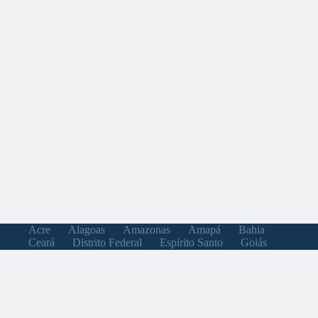
Acre
Alagoas
Amazonas
Amapá
Bahia
Ceará
Distrito Federal
Espírito Santo
Goiás
Maranhão
Minas Gerais
Mato Grosso do Sul
Mato Grosso
Pará
Paraíba
Pernambuco
Piauí
Paraná
Rio de Janeiro
Rio Grande do Norte
Rondônia
Roraima
Rio Grande do Sul
Santa Catarina
Sergipe