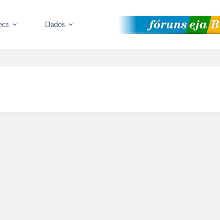
eca
Dados