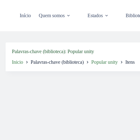
Pular
para
o
Início
Quem somos
Estados
Bibliot
conteúdo
Palavras-chave (biblioteca)
Popular unity
Inicio
Palavras-chave (biblioteca)
Popular unity
Itens