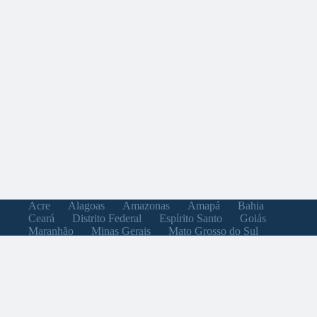
Acre
Alagoas
Amazonas
Amapá
Bahia
Ceará
Distrito Federal
Espírito Santo
Goiás
Maranhão
Minas Gerais
Mato Grosso do Sul
Mato Grosso
Pará
Paraíba
Pernambuco
Piauí
Paraná
Rio de Janeiro
Rio Grande do Norte
Rondônia
Roraima
Rio Grande do Sul
Santa Catarina
Sergipe
São Paulo