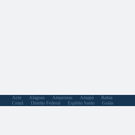
Acre
Alagoas
Amazonas
Amapá
Bahia
Ceará
Distrito Federal
Espírito Santo
Goiás
Maranhão
Minas Gerais
Mato Grosso do Sul
Mato Grosso
Pará
Paraíba
Pernambuco
Piauí
Paraná
Rio de Janeiro
Rio Grande do Norte
Rondônia
Roraima
Rio Grande do Sul
Santa Catarina
Sergipe