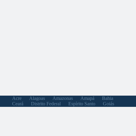
Acre
Alagoas
Amazonas
Amapá
Bahia
Ceará
Distrito Federal
Espírito Santo
Goiás
Maranhão
Minas Gerais
Mato Grosso do Sul
Mato Grosso
Pará
Paraíba
Pernambuco
Piauí
Paraná
Rio de Janeiro
Rio Grande do Norte
Rondônia
Roraima
Rio Grande do Sul
Santa Catarina
Sergipe