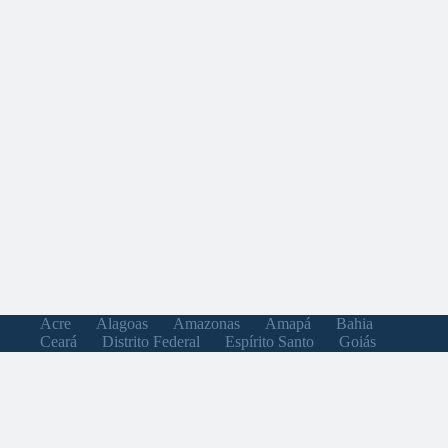
Acre
Alagoas
Amazonas
Amapá
Bahia
Ceará
Distrito Federal
Espírito Santo
Goiás
Maranhão
Minas Gerais
Mato Grosso do Sul
Mato Grosso
Pará
Paraíba
Pernambuco
Piauí
Paraná
Rio de Janeiro
Rio Grande do Norte
Rondônia
Roraima
Rio Grande do Sul
Santa Catarina
Sergipe